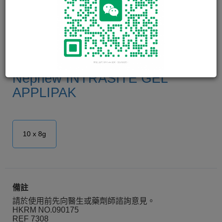
施樂輝傷口敷料凝膠 Smith and
Nephew INTRASITE GEL
APPLIPAK
10 x 8g
備註
請於使用前先向醫生或藥劑師諮詢意見。
HKRM NO.090175
REF 7308