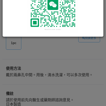
鼻鼾停鼻夾 Dr. Silicone Spring
Force Nose Clip
1)睡時佩戴，鼻鼾停。
2)運動時佩戴，助鼻孔正常呼吸。 . . . . . .
閱讀更多
1pc
使用方法
戴於兩鼻孔中間。用後，清水洗濯，可以多次使用。
備註
請於使用前先向醫生或藥劑師諮詢意見。
日本製造