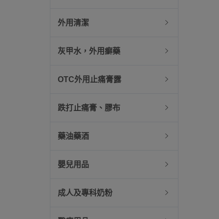
外用清潔
灰甲水，外用癬藥
OTC外用止痛膏露
跌打止痛膏、膠布
藥油藥酒
嬰兒用品
成人及專科奶粉