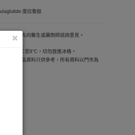
dulaglutide 度拉魯肽
請於使用前先向醫生或藥劑師諮詢意見。
K-64234
意大利製造
請儲存於2°C至8°C，切勿放進冰格。
網站內之產品資料只供參考，所有資料以門市為
準。