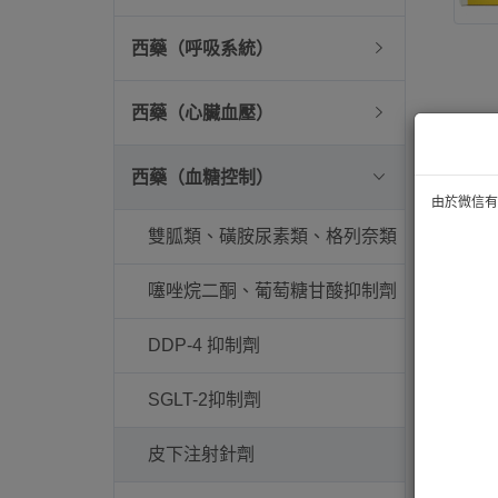
西藥（呼吸系統）
西藥（心臟血壓）
西藥（血糖控制）
由於微信有技
雙胍類、磺胺尿素類、格列奈類
噻唑烷二酮、葡萄糖甘酸抑制劑
DDP-4 抑制劑
SGLT-2抑制劑
皮下注射針劑