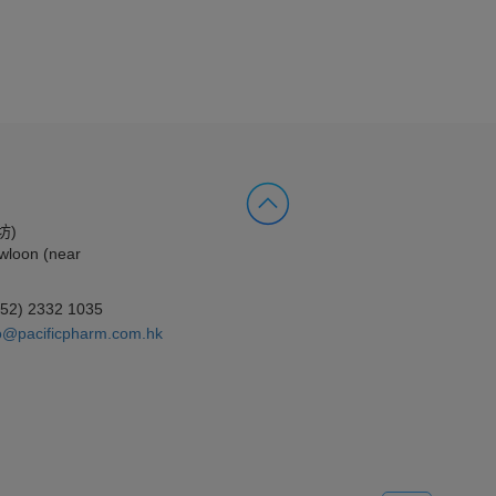
坊)
wloon (near
852) 2332 1035
o@pacificpharm.com.hk