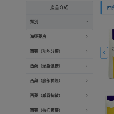
西
產品介紹
類別
海運藥房
西藥（功能分類）
西藥（頭髮健康）
西藥（腦部神經）
西藥（感冒抗敏）
西藥（抗抑鬱藥）