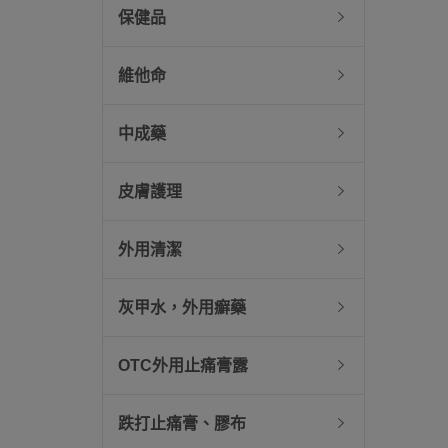
保健品
維他命
中成藥
皮膚護理
外用清潔
灰甲水，外用癬藥
OTC外用止痛膏露
跌打止痛膏、膠布