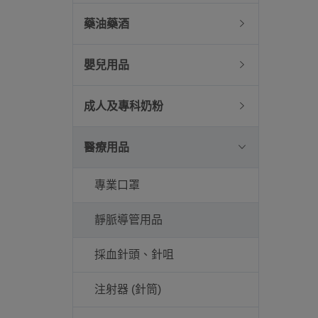
藥油藥酒
嬰兒用品
成人及專科奶粉
醫療用品
專業口罩
靜脈導管用品
採血針頭、針咀
注射器 (針筒)