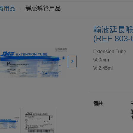
療用品
靜脈導管用品
輸液延長喉管 
(REF 803-
Extension Tube
500mm
V: 2.45ml
備註
R