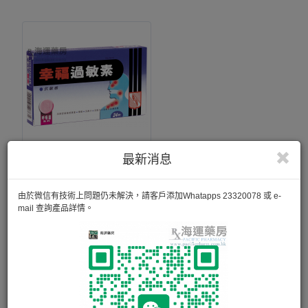
最新消息
幸福過敏素
有效迅速消除各種因空氣污染或塵埃蟎所引起的過敏症狀，包
由於微信有技術上問題仍未解決，請客戶添加Whatapps 23320078 或 e-
括鼻塞、打噴嚏、流鼻水、流眼水、眼部及皮膚痕癢。 適用
mail 查詢產品詳情。
於因花粉症、食物過敏及皮膚敏感引起的不適。
24片