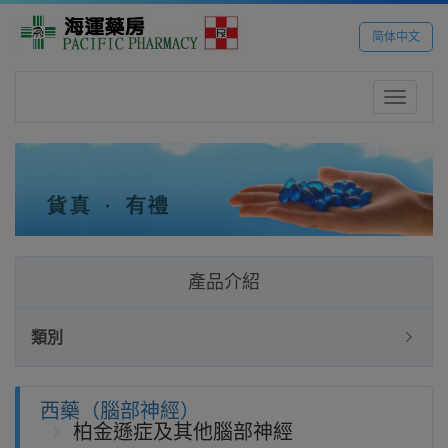
简体中文
Toggle
navigatio
產品介紹
類別
西藥（腦部神經）
柏金遜症及其他腦部神經