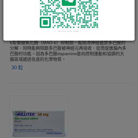
AZILECT TAB 1MG
新一代治療帕金遜症：雷沙吉蘭Azilect(rasagiline)能有效緩解
改善Parkinson氏症患者的運動失能症狀。 雷沙吉蘭Azilect是
b型單胺氧化酶（MAO-b）抑制劑，能阻滯神經遞質多巴胺的
分解，同時能夠阻斷多巴胺被神經元再吸收，從而促進腦內多
巴胺的功能。因為多巴胺dapamine是向控制運動和協調的大
腦區域遞送信息的化學物質。
30 粒