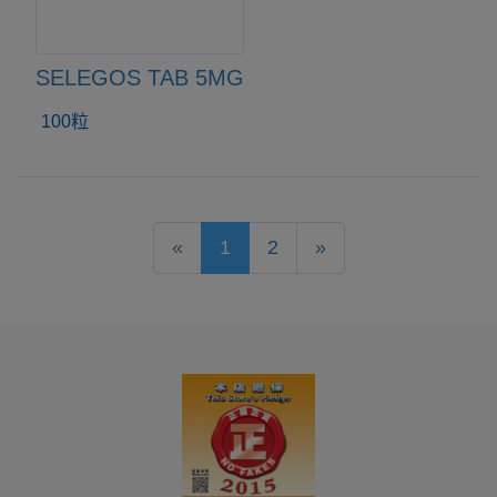
SELEGOS TAB 5MG
100粒
«
1
2
»