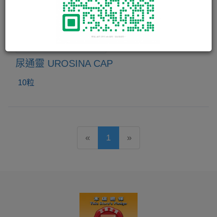
尿通靈 UROSINA CAP
10粒
«
1
»