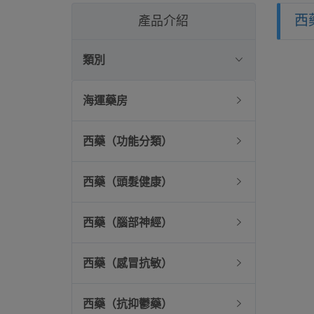
西
產品介紹
類別
海運藥房
西藥（功能分類）
西藥（頭髮健康）
西藥（腦部神經）
西藥（感冒抗敏）
西藥（抗抑鬱藥）