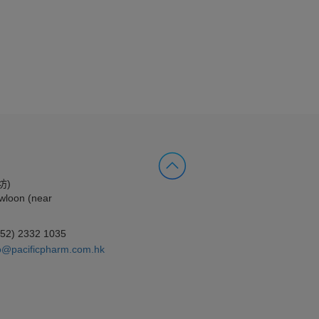
坊)
wloon (near
852) 2332 1035
o@pacificpharm.com.hk