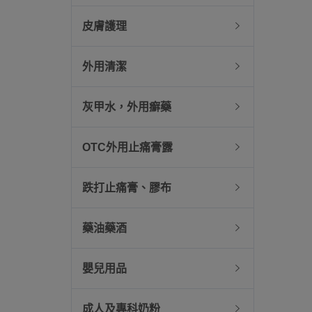
皮膚護理
外用清潔
灰甲水，外用癬藥
OTC外用止痛膏露
跌打止痛膏、膠布
藥油藥酒
嬰兒用品
成人及專科奶粉