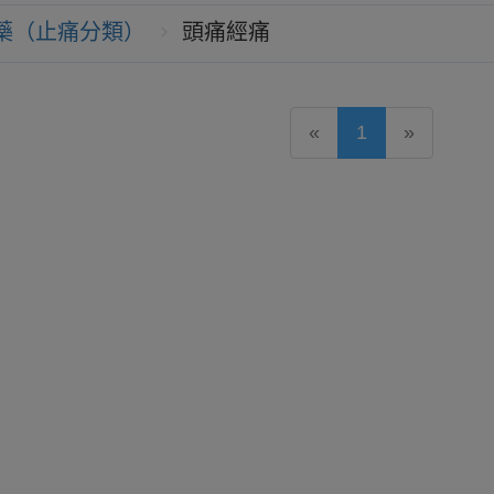
藥（止痛分類）
頭痛經痛
«
1
»