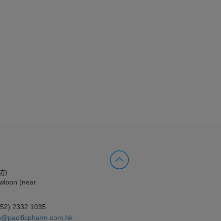
坊)
wloon (near
852) 2332 1035
o@pacificpharm.com.hk