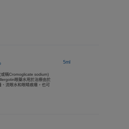
%
5ml
或稱Cromoglicate sodium)
rgotin眼藥水用於治療由於
腫、流眼水和眼睛痕癢，也可