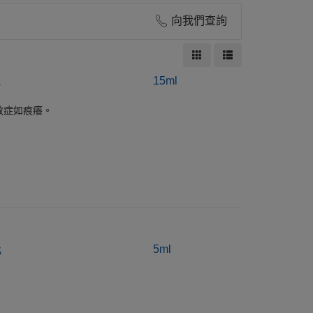
向我們查詢
S
15ml
敏症如痕癢。
S
5ml