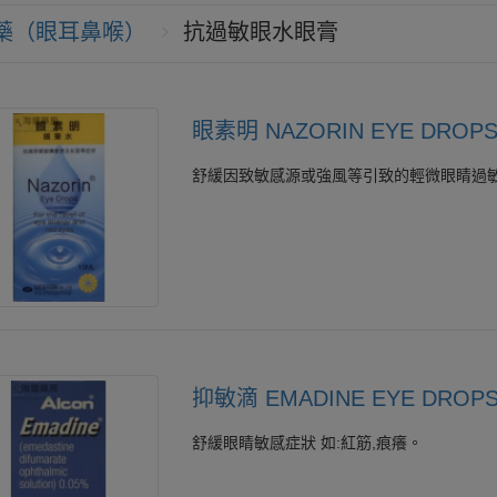
藥（眼耳鼻喉）
抗過敏眼水眼膏
眼素明 NAZORIN EYE DROP
舒緩因致敏感源或強風等引致的輕微眼睛過
抑敏滴 EMADINE EYE DROP
舒緩眼睛敏感症狀 如:紅筋,痕癢。