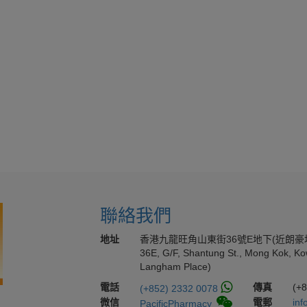
聯絡我們
地址
香港九龍旺角山東街36號E地下(近朗豪
36E, G/F, Shantung St., Mong Kok, Ko
Langham Place)
電話
傳真
(+
(+852) 2332 0078
微信
電郵
inf
PacificPharmacy