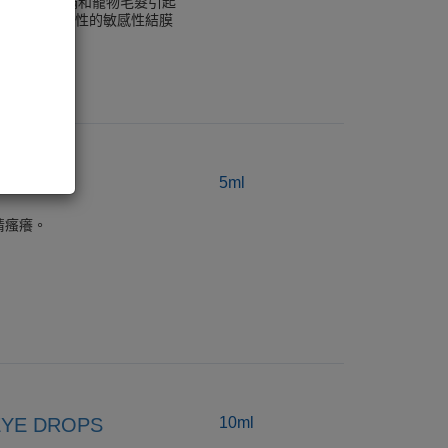
花粉熱、室內塵蟎和寵物毛髮引起
於季節性或急性的敏感性結膜
LUTION
5ml
睛瘙癢。
YE DROPS
10ml