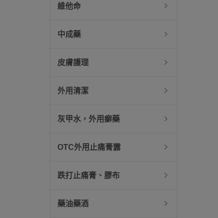
維他命
中成藥
皮膚護理
外用清潔
灰甲水，外用癬藥
OTC外用止痛膏露
跌打止痛膏、膠布
藥油藥酒