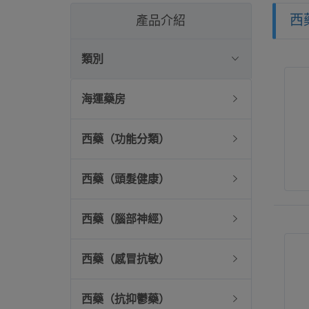
西
產品介紹
類別
海運藥房
西藥（功能分類）
西藥（頭髮健康）
西藥（腦部神經）
西藥（感冒抗敏）
西藥（抗抑鬱藥）