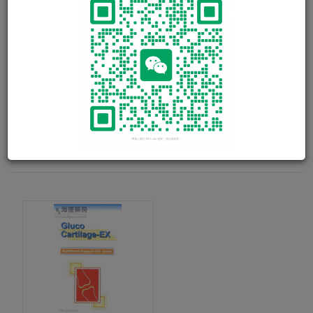
健骼康寶強骨片 Extreem Gluco
健骼康寶強骨片含兩種活性成份Glucosamine(胺基葡萄糖)及
Chondroitin(軟骨素)，能有效強化骨骼和保護與増加軟骨組
織。
100粒
200粒