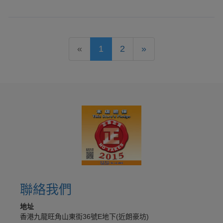
«
1
2
»
聯絡我們
地址
香港九龍旺角山東街36號E地下(近朗豪坊)