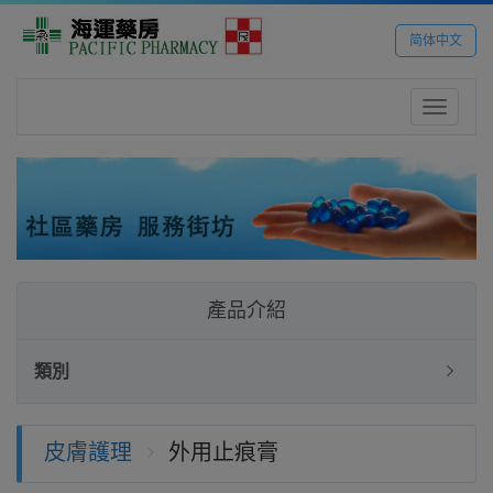
简体中文
Toggle
navigatio
產品介紹
類別
皮膚護理
外用止痕膏