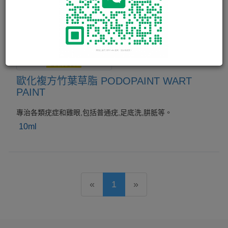
歐化複方竹葉草脂 PODOPAINT WART
PAINT
專治各類疣症和雞眼,包括普通疣,足底洗,肼胝等。
10ml
«
1
»