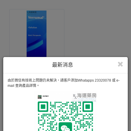
最新消息
VERRUMAL SOLUTION EXTERNAL
由於微信有技術上問題仍未解決，請客戶添加Whatapps 23320078 或 e-
治療普通疣，扁平疣，足底疣等。
mail 查詢產品詳情。
13ml