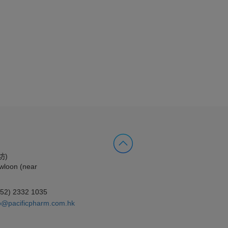
坊)
wloon (near
852) 2332 1035
o@pacificpharm.com.hk