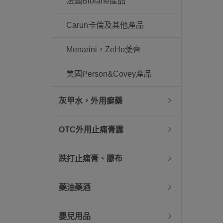
法國Biolane產品
Carun卡倫及其他產品
Menarini，ZeHo藥膏
美國Person&Covey產品
灰甲水，外用癬藥
OTC外用止痛膏露
跌打止痛膏、膠布
藥油藥酒
嬰兒用品