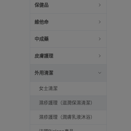
保健品
維他命
中成藥
皮膚護理
外用清潔
女士清潔
濕疹護理（滋潤保濕清潔）
濕疹護理（潤膚乳液沐浴）