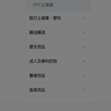
OTC止痛露
跌打止痛膏、膠布
藥油藥酒
嬰兒用品
成人及專科奶粉
醫療用品
急救用品