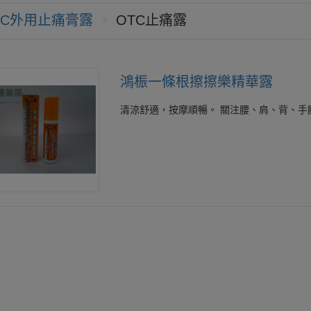
TC外用止痛膏露
OTC止痛露
鴻桭一條根擦擦樂精華露
清涼舒適，按摩順暢。 關注腰、肩、背、手