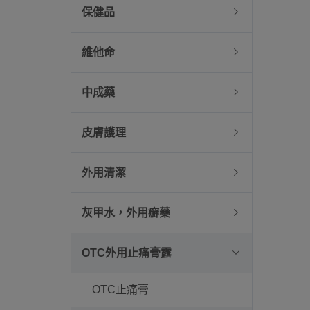
保健品
維他命
中成藥
皮膚護理
外用清潔
灰甲水，外用癬藥
OTC外用止痛膏露
OTC止痛膏