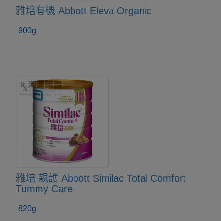
雅培有機 Abbott Eleva Organic
900g
雅培 親護 Abbott Similac Total Comfort
Tummy Care
820g