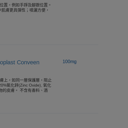
燥位置，例如手踭及腳跟位置。
令肌膚更具彈性；噴灑方便，
ast Conveen
100mg
皮膚上，如同一層保護層，阻止
鋅(Zinc Oxide), 氧化
物的皮膚。 不含有香料、酒
。