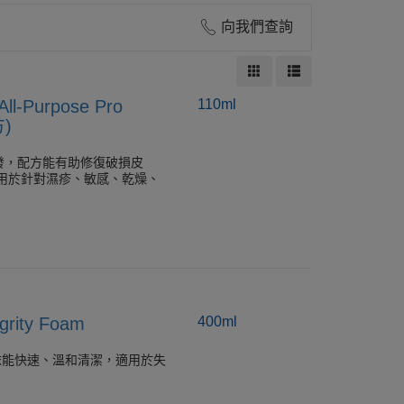
向我們查詢
-Purpose Pro
110ml
方)
發，配方能有助修復破損皮
用於針對濕疹、敏感、乾燥、
grity Foam
400ml
皮膚清潔泡沫能快速、溫和清潔，適用於失