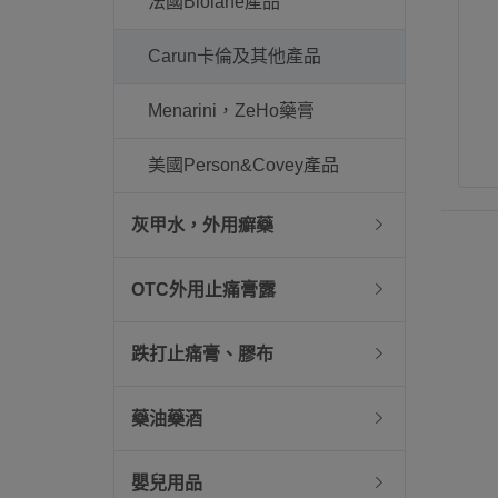
法國Biolane產品
Carun卡倫及其他產品
Menarini，ZeHo藥膏
美國Person&Covey產品
灰甲水，外用癬藥
OTC外用止痛膏露
跌打止痛膏、膠布
藥油藥酒
嬰兒用品