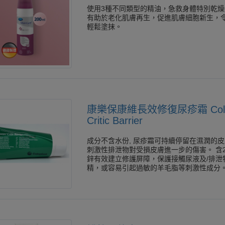
使用3種不同類型的精油，急救身體特別乾
有助於老化肌膚再生，促進肌膚細胞新生，
輕鬆塗抹。
康樂保康維長效修復尿疹霜 Colopl
Critic Barrier
成分不含水份, 尿疹霜可持續停留在濕潤的
刺激性排泄物對受損皮膚進一步的傷害。 含20%氧化
鋅有效建立修護屏障，保護接觸尿液及/排泄
精，或容易引起過敏的羊毛脂等刺激性成分