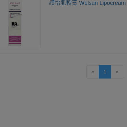
護怡肌軟膏 Welsan Lipocream 
«
1
»