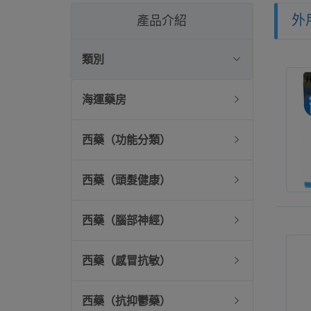
外
產品介紹
類別
海運藥房
西藥（功能分類）
西藥（頭髮健康）
西藥（腦部神經）
西藥（感冒抗敏）
西藥（抗抑鬱藥）