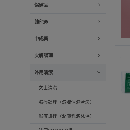
保健品
維他命
中成藥
皮膚護理
外用清潔
女士清潔
濕疹護理（滋潤保濕清潔）
濕疹護理（潤膚乳液沐浴）