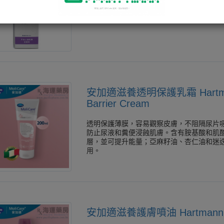
安加適滋養透明保護乳霜 Hartmann 
Barrier Cream
透明保護薄膜，容易觀察皮膚，不阻隔尿片
防止尿液和糞便浸蝕肌膚。含有胺基酸和肌
層，並可提升能量；亞麻籽油、杏仁油和迷
用。
安加適滋養護膚噴油 Hartmann Mol