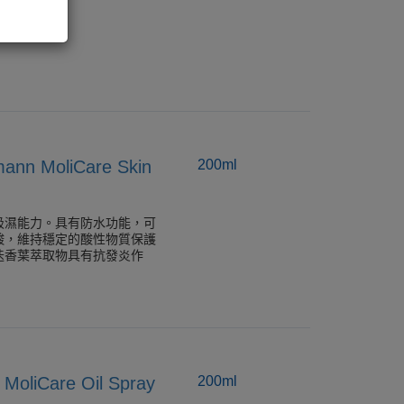
MoliCare Skin
200ml
吸濕能力。具有防水功能，可
酸，維持穩定的酸性物質保護
迭香葉萃取物具有抗發炎作
iCare Oil Spray
200ml