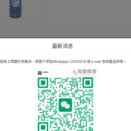
護怡肌沐浴油 Welsan Dual Show
最新消息
術上問題仍未解決，請客戶添加Whatapps 23320078 或 e-mail 查詢產品詳情。
護怡肌軟膏 Welsan Lipocream L