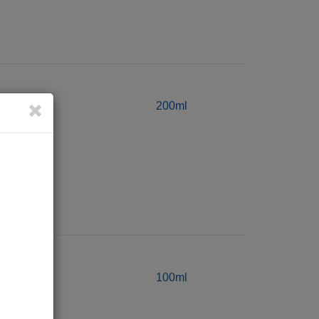
er Oil
200ml
ight
100ml