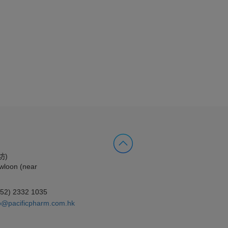
坊)
wloon (near
852) 2332 1035
o@pacificpharm.com.hk