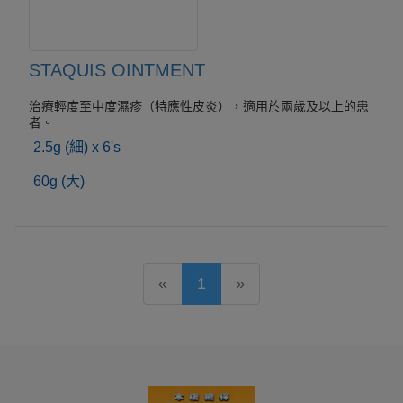
STAQUIS OINTMENT
治療輕度至中度濕疹（特應性皮炎），適用於兩歲及以上的患
者。
2.5g (細) x 6's
60g (大)
«
1
»