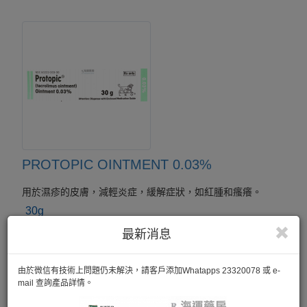
PROTOPIC OINTMENT 0.03%
用於濕疹的皮膚，減輕炎症，緩解症狀，如紅腫和瘙癢。
30g
最新消息
由於微信有技術上問題仍未解決，請客戶添加Whatapps 23320078 或 e-
mail 查詢產品詳情。