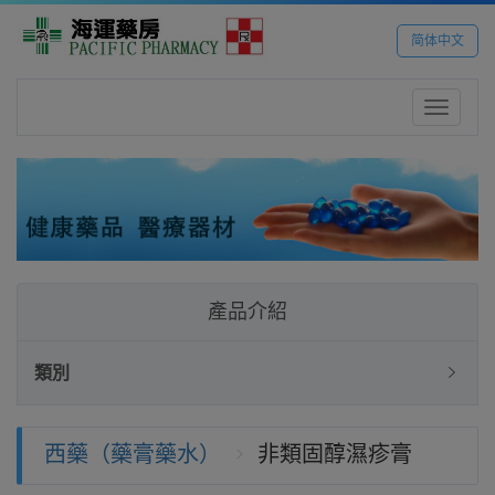
简体中文
Toggle
navigatio
產品介紹
類別
西藥（藥膏藥水）
非類固醇濕疹膏