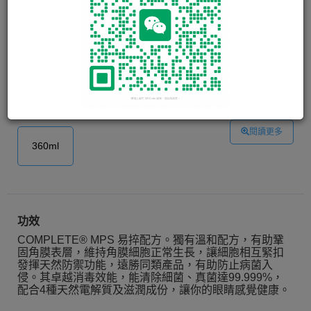
COMPLETE ® 多功能隱形眼鏡
藥水 COMPLETE Multi-Purpose
Solution
COMPLETE ® 多功能隱形眼鏡藥水具備清潔、 沖洗、
消毒、儲存、 自動除. . . . . .
閱讀更多
360ml
功效
COMPLETE® MPS 易捽配方。獨有溫和配方，有助鞏
固角膜表層，維持角膜細胞正常生長，讓細胞相互緊扣
發揮天然防禦功能，遠勝同類產品，有助防止病菌入
侵。其卓越消毒效能，能清除細菌、真菌達99.999%，
配合4種天然電解質及滋潤成份，讓你的眼睛感覺健康。