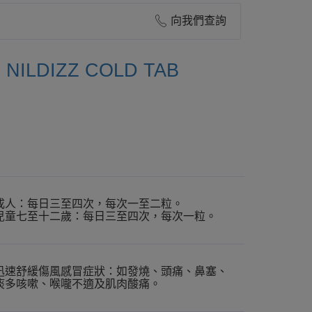
向我們查詢
ILDIZZ COLD TAB
成人：每日三至四次，每次一至二粒。
兒童七至十二歲：每日三至四次，每次一粒。
迅速舒緩傷風感冒症狀：如發燒、頭痛、鼻塞、
痰多咳嗽、喉嚨不適及肌肉酸痛。