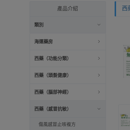
西
產品介紹
類別
海運藥房
西藥（功能分類）
西藥（頭髮健康）
西藥（腦部神經）
西藥（感冒抗敏）
傷風感冒止咳複方