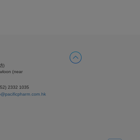
坊)
wloon (near
852) 2332 1035
o@pacificpharm.com.hk