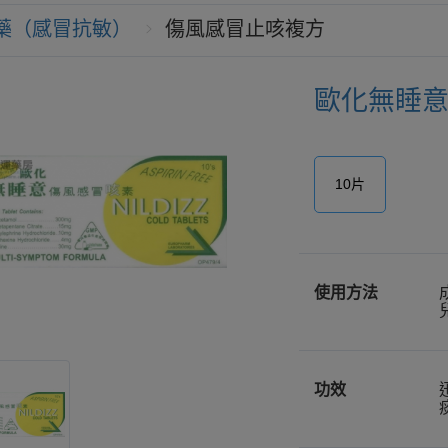
藥（感冒抗敏）
傷風感冒止咳複方
歐化無睡意 N
10片
使用方法
功效