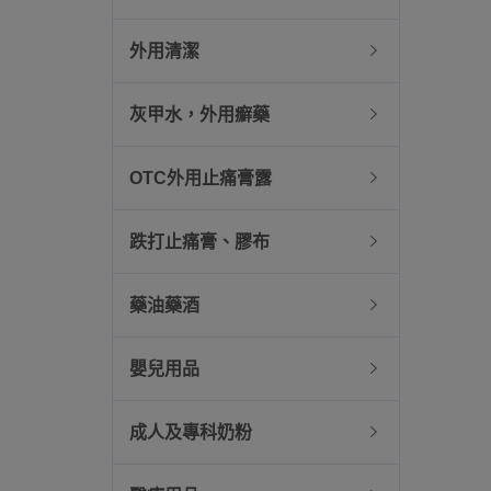
外用清潔
灰甲水，外用癬藥
OTC外用止痛膏露
跌打止痛膏、膠布
藥油藥酒
嬰兒用品
成人及專科奶粉