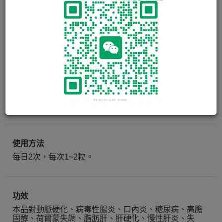
日皇牌®姬松茸膠囊 AGARICUS
capsule
日皇牌姬松茸膠囊含有豐富多醣體，多種礦物質及維他
命，礦物質大半是鉀，此外還有磷、. . . . . .
閱讀更多
100 粒
使用方法
每日2次，每次1~2粒。
功效
本品對動脈硬化、病毒性腸炎、口內炎、糖尿病、高膽
固醇、荷爾蒙失調、脂肪肝、肝硬化、慢性肝炎、失