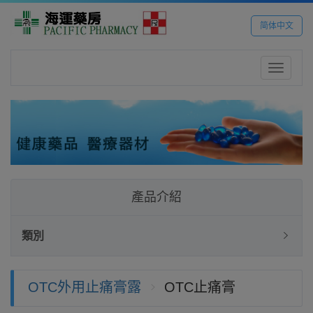
简体中文
Toggle
navigatio
產品介紹
類別
OTC外用止痛膏露
OTC止痛膏