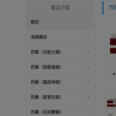
西
產品介紹
類別
海運藥房
西藥（功能分類）
西藥（頭髮健康）
西藥（腦部神經）
西藥（感冒抗敏）
西藥（抗抑鬱藥）