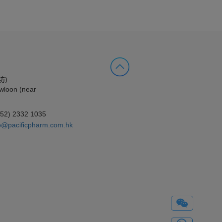
坊)
wloon (near
852) 2332 1035
o@pacificpharm.com.hk