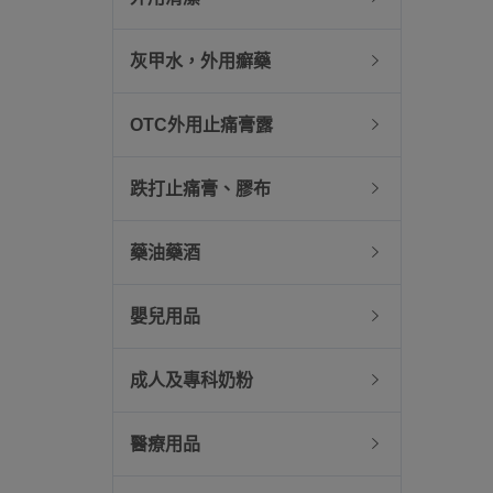
灰甲水，外用癬藥
OTC外用止痛膏露
跌打止痛膏、膠布
藥油藥酒
嬰兒用品
成人及專科奶粉
醫療用品