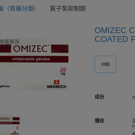
藥（胃藥分類）
質子泵抑制劑
OMIZEC C
COATED P
28粒
成份
o
備註
H