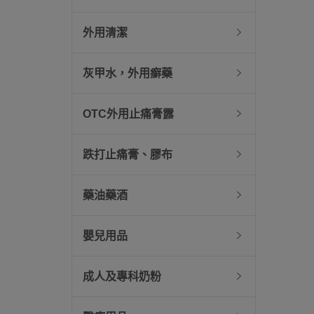
外用清潔
灰甲水，外用癬藥
OTC外用止痛膏露
跌打止痛膏、膠布
藥油藥酒
嬰兒用品
成人及專科奶粉