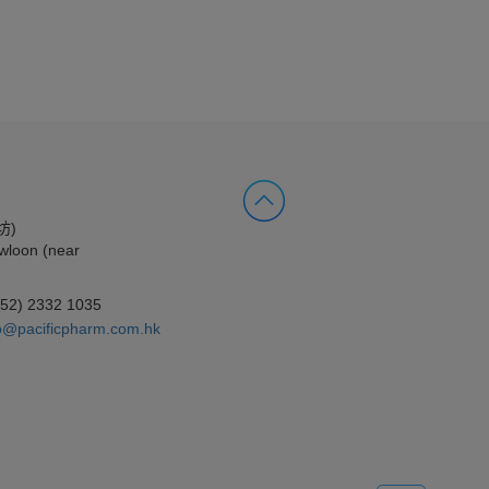
坊)
wloon (near
852) 2332 1035
o@pacificpharm.com.hk