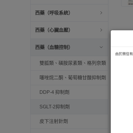
西藥（呼吸系統）
西藥（心臟血壓）
西藥（血糖控制）
由於微信有技
雙胍類、磺胺尿素類、格列奈類
噻唑烷二酮、葡萄糖甘酸抑制劑
DDP-4 抑制劑
SGLT-2抑制劑
皮下注射針劑