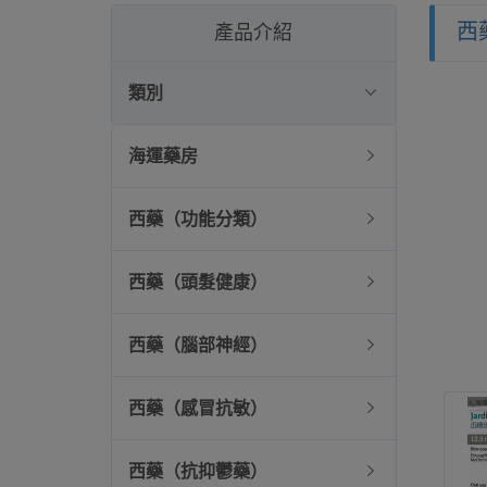
西
產品介紹
類別
海運藥房
西藥（功能分類）
西藥（頭髮健康）
西藥（腦部神經）
西藥（感冒抗敏）
西藥（抗抑鬱藥）