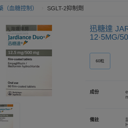
藥（血糖控制）
SGLT-2抑制劑
迅糖達 JAR
12·5MG/5
60粒
成份
e
m
備註
H