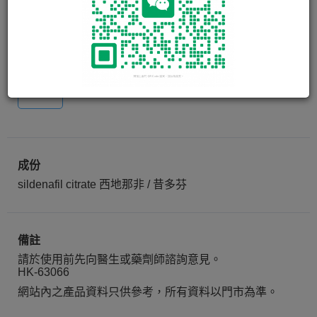
易威特 ERECTO-100 TABLETS
100MG
4粒
成份
sildenafil citrate 西地那非 / 昔多芬
備註
請於使用前先向醫生或藥劑師諮詢意見。
HK-63066
網站內之產品資料只供參考，所有資料以門市為準。