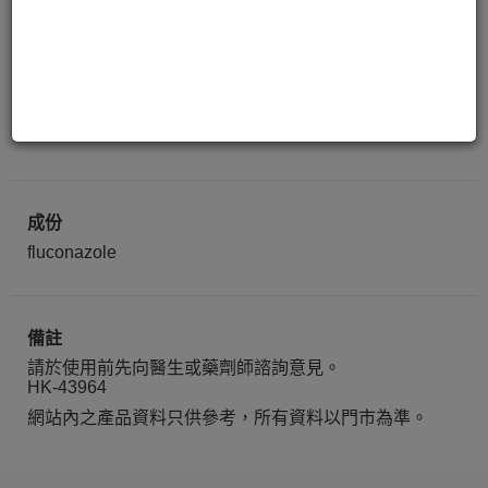
FLUZAC-150 TAB 150MG
1粒
成份
fluconazole
備註
請於使用前先向醫生或藥劑師諮詢意見。
HK-43964
網站內之產品資料只供參考，所有資料以門市為準。