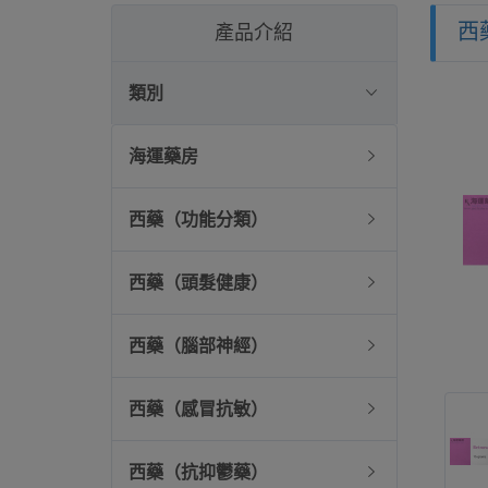
西
產品介紹
類別
海運藥房
西藥（功能分類）
西藥（頭髮健康）
西藥（腦部神經）
西藥（感冒抗敏）
西藥（抗抑鬱藥）