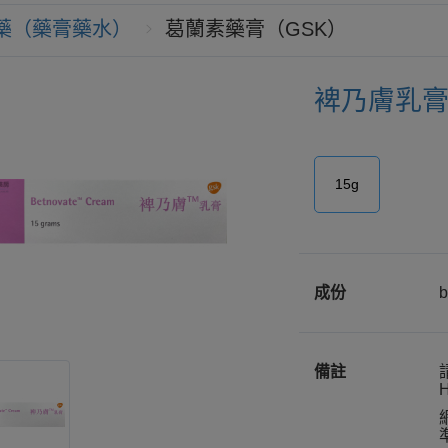
藥（藥膏藥水）
葛蘭素藥膏（GSK）
裨乃膚乳膏 
15g
成份
b
備註
H