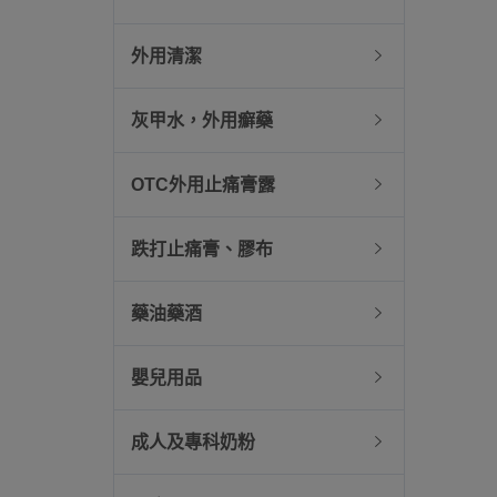
外用清潔
灰甲水，外用癬藥
OTC外用止痛膏露
跌打止痛膏、膠布
藥油藥酒
嬰兒用品
成人及專科奶粉