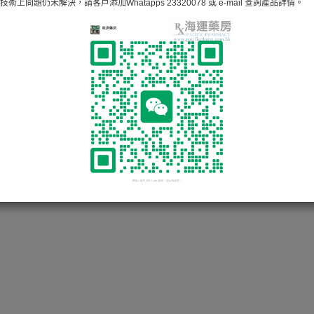
術上問題仍未解決，請客戶添加Whatapps 23320078 或 e-mail 查詢產品詳情。