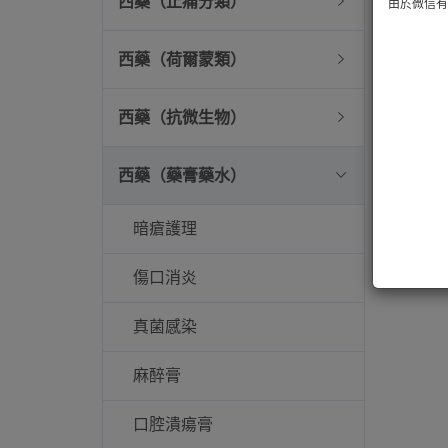
西藥（止痛分類）
由於微信有技
西藥（荷爾蒙類）
西藥（抗微生物）
西藥（藥膏藥水）
暗瘡護理
傷口消炎
真菌感染
麻醉膏
口腔潰瘍膏