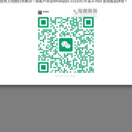
術上問題仍未解決，請客戶添加Whatapps 23320078 或 e-mail 查詢產品詳情。