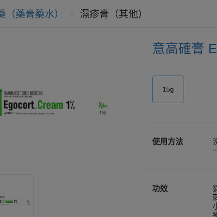
藥（藥膏藥水）
濕疹膏（其他）
意高確膏 E
15g
使用方法
功效