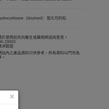
hydrocortisone（disolved） 氫化可的松
請於使用前先向醫生或藥劑師諮詢意見。
K-29003
澳洲製造
網站內之產品資料只供參考，所有資料以門市為
準。