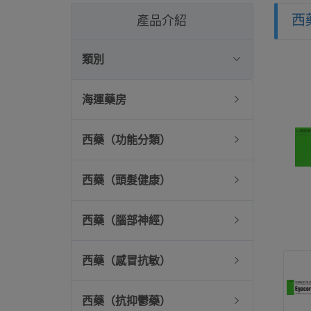
西
產品介紹
類別
海運藥房
西藥（功能分類）
西藥（頭髮健康）
西藥（腦部神經）
西藥（感冒抗敏）
西藥（抗抑鬱藥）