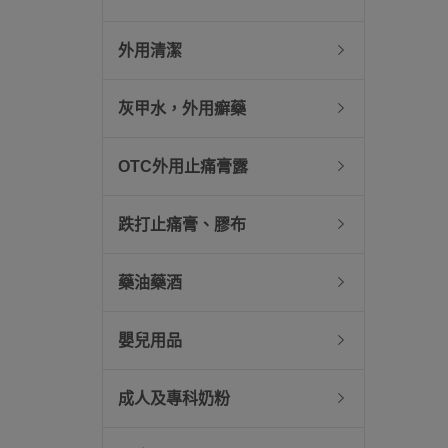
外用清潔
灰甲水，外用癬藥
OTC外用止痛膏露
跌打止痛膏、膠布
藥油藥酒
嬰兒用品
成人及專科奶粉