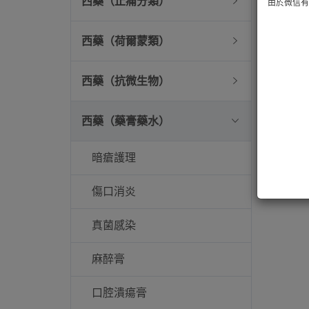
西藥（止痛分類）
由於微信有技
西藥（荷爾蒙類）
西藥（抗微生物）
西藥（藥膏藥水）
暗瘡護理
傷口消炎
真菌感染
麻醉膏
口腔潰瘍膏