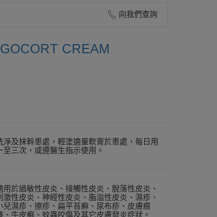
向我們查詢
GOCORT CREAM
洗淨及抹幹患處，輕塗適量軟膏於患處，每日用
一至三次，或遵醫生指示使用。
適用於過敏性皮炎、接觸性皮炎、脫落性皮炎、
刺激性皮炎、神經性皮炎、脂溢性皮炎、濕疹、
小兒濕疹、擦疹、扁平苔癬、尿布疹、皮膚痕
癢、牛皮癬、蚊蟲咬傷及其它皮膚發炎症狀。