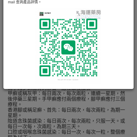
ITRACIN TAB
mail 查詢產品詳情。
用於全身或局部性真菌感染，例如皮膚癬、頭癬、肺部
Aspergillosis、口腔. . . . . .
閱讀更多
10 粒
使用方法
為了減少對腸胃的影響，應在飯後服食。
甲癬或稱灰甲：每日兩次，每次兩粒，連續一星期，然
後停藥三星期。手甲癬應付兩個療程，腳甲癬應付三個
療程。
香港腳或稱足癬、首先：每日兩次，每次兩粒，為期一
星期。
陰道念珠菌感染：每日兩次，每次兩粒，只服一天。或
每日一次每，次兩粒，為期三天。
口腔或咽喉念珠菌感染：每日一次，每次一粒，整個療