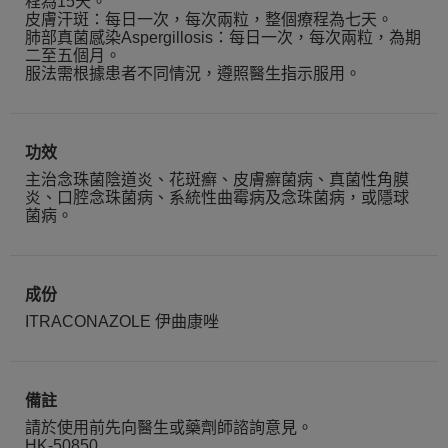
程為15天。
皮膚汗斑：每日一次，每次兩粒，整個療程為七天。
肺部真菌感染Aspergillosis：每日一次，每次兩粒，為期
二至五個月。
服法需根據患者不同情況，遵照醫生指示服用。
功效
主治念珠菌陰道炎、花斑癬、皮膚癬菌病、真菌性角膜
炎、口腔念珠菌病、系統性曲霉病及念珠菌病，或隱球
菌病。
成份
ITRACONAZOLE 伊曲康唑
備註
請於使用前先向醫生或藥劑師諮詢意見。
HK-50850