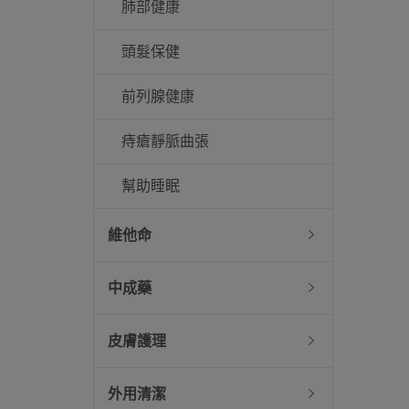
肺部健康
頭髮保健
前列腺健康
痔瘡靜脈曲張
幫助睡眠
維他命
中成藥
皮膚護理
外用清潔