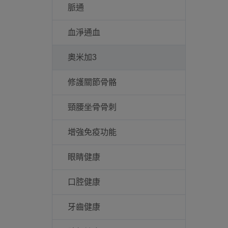
脈通
血淨通血
奧米加3
修護關節骨骼
頸腰坐骨骨刺
增強免疫功能
眼睛健康
口腔健康
牙齒健康