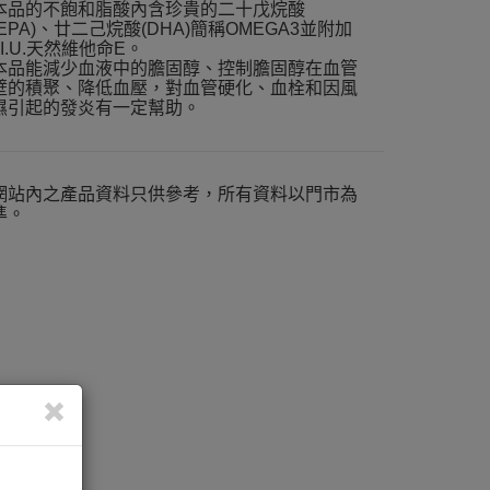
本品的不飽和脂酸內含珍貴的二十戊烷酸
(EPA)、廿二己烷酸(DHA)簡稱OMEGA3並附加
1I.U.天然維他命E。
本品能減少血液中的膽固醇、控制膽固醇在血管
壁的積聚、降低血壓，對血管硬化、血栓和因風
濕引起的發炎有一定幫助。
網站內之產品資料只供參考，所有資料以門市為
準。