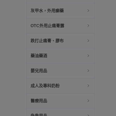
灰甲水，外用癬藥
OTC外用止痛膏露
跌打止痛膏、膠布
藥油藥酒
嬰兒用品
成人及專科奶粉
醫療用品
急救用品