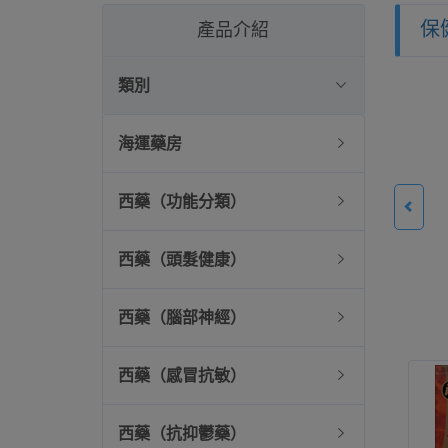
保
產品介紹
類別
海運藥房
西藥（功能分類）
西藥（頭髮健康）
西藥（腦部神經）
西藥（感冒抗敏）
西藥（抗抑鬱藥）