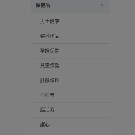
保健品
男士健康
婦科珍品
孕婦保健
兒童保健
肝膽護理
消石素
腦活素
護心