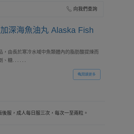
向我們查詢
深海魚油丸 Alaska Fish
品，由長於寒冷水域中魚類體內的脂肪酸提煉而
. . . . .
閱讀更多
飯後服，成人每日服三次，每次一至兩粒。