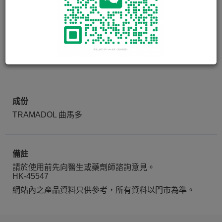
ACUGESIC CAP 50MG
100 粒
成份
TRAMADOL 曲馬多
備註
請於使用前先向醫生或藥劑師諮詢意見。
HK-45547
網站內之產品資料只供參考，所有資料以門市為準。