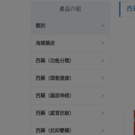
西
產品介紹
類別
海運藥房
西藥（功能分類）
西藥（頭髮健康）
西藥（腦部神經）
西藥（感冒抗敏）
西藥（抗抑鬱藥）