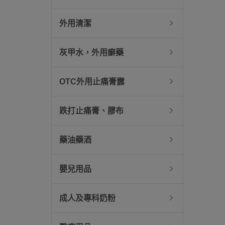
外用清潔
灰甲水，外用癬藥
OTC外用止痛膏露
跌打止痛膏、膠布
藥油藥酒
嬰兒用品
成人及專科奶粉