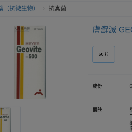
藥（抗微生物）
抗真菌
膚癬滅 GEO
50 粒
成份
備註
H