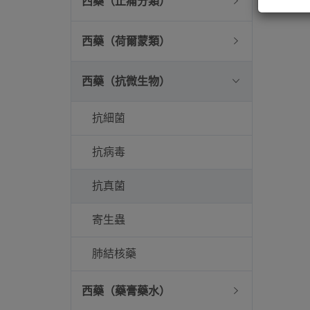
西藥（止痛分類）
西藥（荷爾蒙類）
西藥（抗微生物）
抗細菌
抗病毒
抗真菌
寄生蟲
肺結核藥
西藥（藥膏藥水）