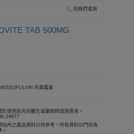
向我們查詢
VITE TAB 500MG
GRISEOFULVIN 灰黃霉素
請於使用前先向醫生或藥劑師諮詢意見。
K-24877
網站內之產品資料只供參考，所有資料以門市為
準。