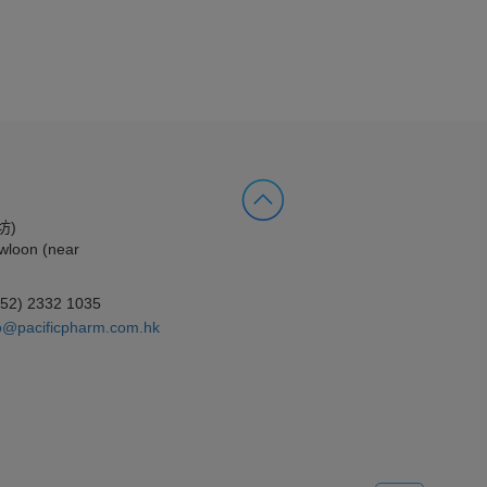
坊)
wloon (near
852) 2332 1035
o@pacificpharm.com.hk