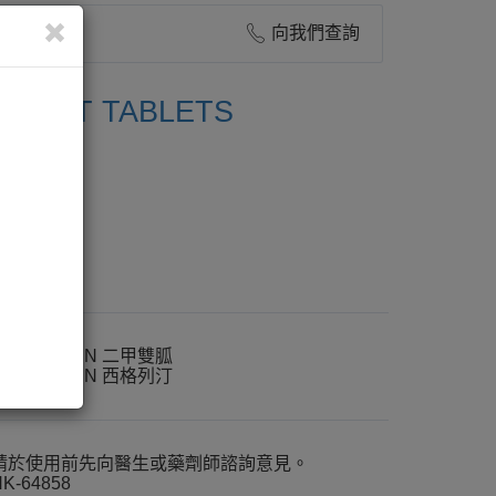
向我們查詢
UMET TABLETS
0MG
METFORMIN 二甲雙胍
SITAGLIPTIN 西格列汀
請於使用前先向醫生或藥劑師諮詢意見。
K-64858