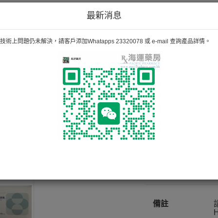
藥（血糖控制）
DDP-4 抑制劑
最新消息
術上問題仍未解決，請客戶添加Whatapps 23320078 或 e-mail 查詢產品詳情。
康諾胰 JAN
50MG/50
56粒
成份
備註
H