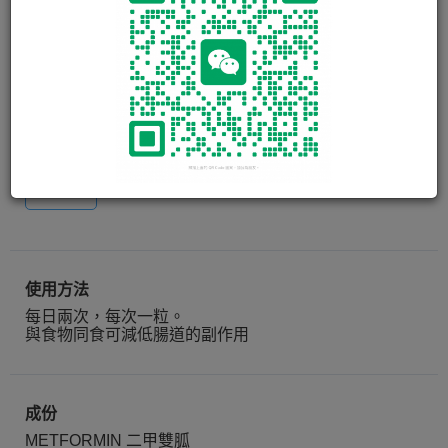
保胰健加 GALVUSMET TAB
50MG/850MG
保胰健加中的Metformin是一種雙胍類降糖藥，可以抑制
肝臟製造葡萄糖，促進胰. . . . . .
閱讀更多
60粒
使用方法
每日兩次，每次一粒。
與食物同食可減低腸道的副作用
成份
METFORMIN 二甲雙胍