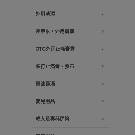
外用清潔
灰甲水，外用癬藥
OTC外用止痛膏露
跌打止痛膏、膠布
藥油藥酒
嬰兒用品
成人及專科奶粉