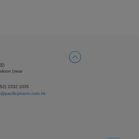
坊)
wloon (near
852) 2332 1035
o@pacificpharm.com.hk