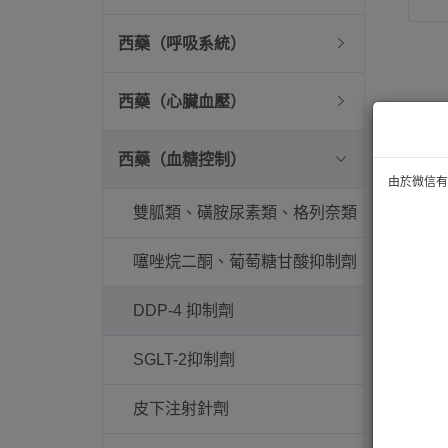
西藥（呼吸系統）
西藥（心臟血壓）
西藥（血糖控制）
由於微信有技
雙胍類、磺胺尿素類、格列奈類
噻唑烷二酮、葡萄糖甘酸抑制劑
DDP-4 抑制劑
SGLT-2抑制劑
皮下注射針劑