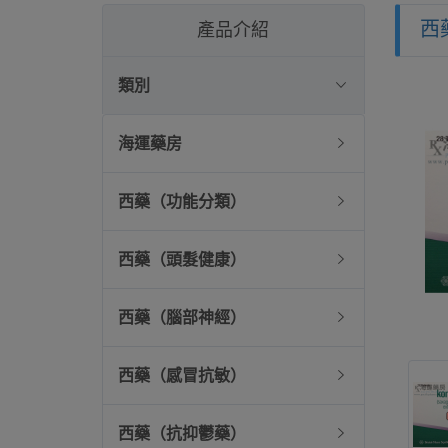
西
產品介紹
類別
海運藥房
西藥（功能分類）
西藥（頭髮健康）
西藥（腦部神經）
西藥（感冒抗敏）
西藥（抗抑鬱藥）