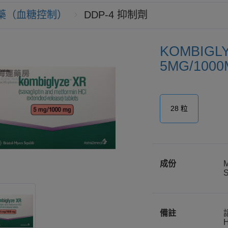
藥（血糖控制）
DDP-4 抑制劑
KOMBIGLY
5MG/100
28 粒
成份
備註
H