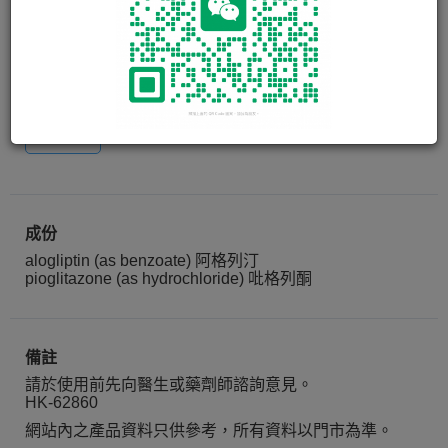
愛適糖 OSENI TABLETS
25MG/15MG
28 粒
成份
alogliptin (as benzoate) 阿格列汀
pioglitazone (as hydrochloride) 吡格列酮
備註
請於使用前先向醫生或藥劑師諮詢意見。
HK-62860
網站內之產品資料只供參考，所有資料以門市為準。