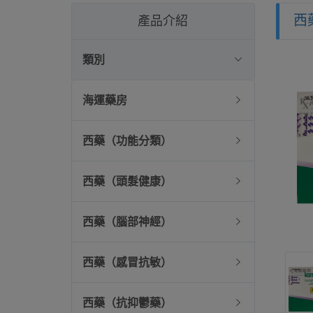
西
產品介紹
類別
海運藥房
西藥（功能分類）
西藥（頭髮健康）
西藥（腦部神經）
西藥（感冒抗敏）
西藥（抗抑鬱藥）