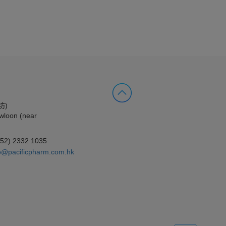
坊)
wloon (near
852) 2332 1035
o@pacificpharm.com.hk