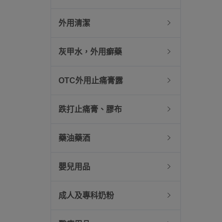
外用清潔
灰甲水，外用癬藥
OTC外用止痛膏露
跌打止痛膏、膠布
藥油藥酒
嬰兒用品
成人及專科奶粉