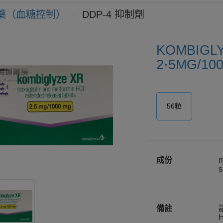
藥（血糖控制）
DDP-4 抑制劑
KOMBIGLY
2·5MG/10
56粒
成份
m
s
備註
H