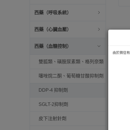
西藥（呼吸系統）
西藥（心臟血壓）
西藥（血糖控制）
由於微信有技
雙胍類、磺胺尿素類、格列奈類
噻唑烷二酮、葡萄糖甘酸抑制劑
DDP-4 抑制劑
SGLT-2抑制劑
皮下注射針劑