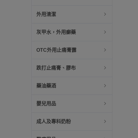
外用清潔
灰甲水，外用癬藥
OTC外用止痛膏露
跌打止痛膏、膠布
藥油藥酒
嬰兒用品
成人及專科奶粉