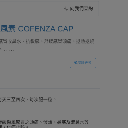
向我們查詢
素 COFENZA CAP
感冒收鼻水、抗敏感、舒緩感冒頭痛、退熱退燒
. . . .
閱讀更多
每天三至四次，每次服一粒。
舒緩傷風感冒之頭痛、發熱、鼻塞及流鼻水等
症，化痰止咳。