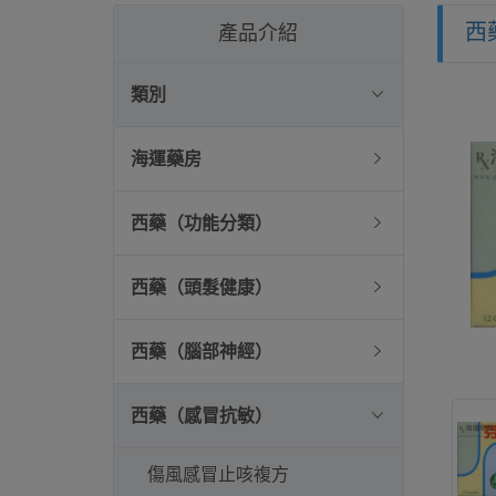
西
產品介紹
類別
海運藥房
西藥（功能分類）
西藥（頭髮健康）
西藥（腦部神經）
西藥（感冒抗敏）
傷風感冒止咳複方