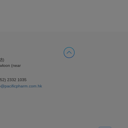
坊)
wloon (near
852) 2332 1035
o@pacificpharm.com.hk