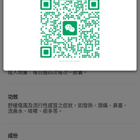
康福定 COLDSEDIN CAP
10 粒
使用方法
成人劑量：每日服四次每次一膠囊。
功效
舒緩傷風及流行性感冒之症狀，如發熱、頭痛、鼻塞、
流鼻水、咳嗽、痰多等。
成份