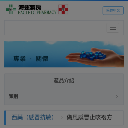
简体中文
Toggle
navigatio
產品介紹
類別
西藥（感冒抗敏）
傷風感冒止咳複方