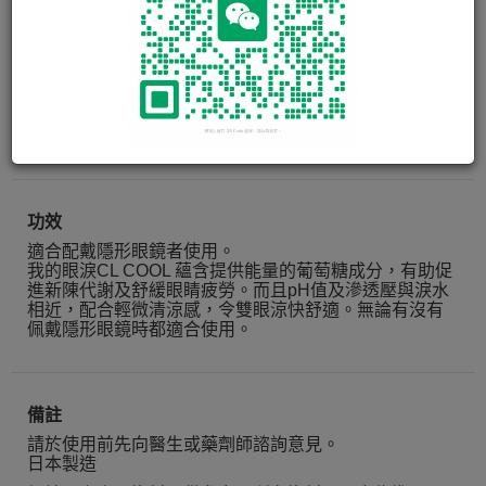
MyTear 我的眼淚 CL Cool
15ml
功效
適合配戴隱形眼鏡者使用。
我的眼淚CL COOL 蘊含提供能量的葡萄糖成分，有助促
進新陳代謝及舒緩眼睛疲勞。而且pH值及滲透壓與淚水
相近，配合輕微清涼感，令雙眼涼快舒適。無論有沒有
佩戴隱形眼鏡時都適合使用。
備註
請於使用前先向醫生或藥劑師諮詢意見。
日本製造