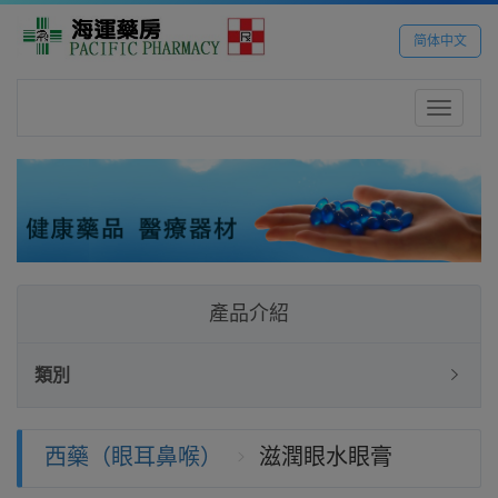
简体中文
Toggle
navigatio
產品介紹
類別
西藥（眼耳鼻喉）
滋潤眼水眼膏