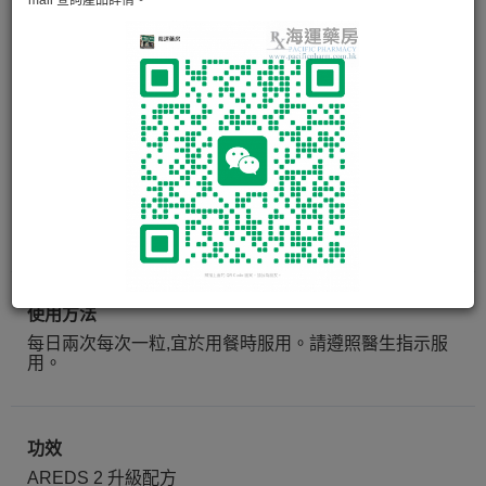
博士倫特效博視康維生素 Bausch
& Lomb Ocuvite Areds 2
「老年眼疾研究2」(AREDS 2)是由美國國家眼科研究所
(NEI)完成長達五年. . . . . .
閱讀更多
60 softgels
使用方法
每日兩次每次一粒,宜於用餐時服用。請遵照醫生指示服
用。
功效
AREDS 2 升級配方