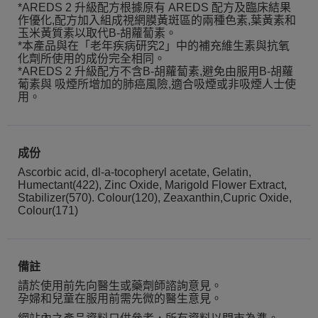
*AREDS 2 升級配方根據原有 AREDS 配方及臨床結果
作優化,配方加入組成視網膜黃斑區的兩種色素,葉黃素和
玉米黃質素以取代B-胡蘿蔔素。
*本產品與在「老年疾病研究2」中的補充維生素與抗氧
化劑所使用的成份完全相同。
*AREDS 2 升級配方不含B-胡蘿蔔素,避免由服用B-胡蘿
葡素與 吸煙所增加的肺癌風險,適合吸煙或非吸煙人士使
用。
成份
Ascorbic acid, dl-a-tocopheryl acetate, Gelatin,
Humectant(422), Zinc Oxide, Marigold Flower Extract,
Stabilizer(570). Colour(120), Zeaxanthin,Cupric Oxide,
Colour(171)
備註
請於使用前先向醫生或藥劑師諮詢意見。
孕婦和兒童在服用前需先微的醫生意見。