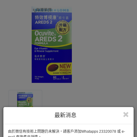
最新消息
由於微信有技術上問題仍未解決，請客戶添加Whatapps 23320078 或 e-
mail 查詢產品詳情。