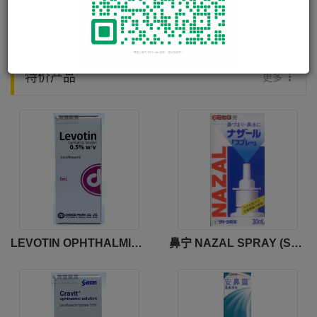
贝坦利 BETMIGA PROLONGED-RELEASE TAB 50MG
适痛灵 DICLOREN GEL
特价产品
更多
LEVOTIN OPHTHALMIC SOLUTION
鼻宁 NAZAL SPRAY (SATO)