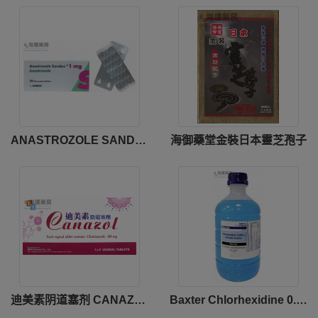
ANASTROZOLE SANDOZ TAB 1MG
海御藥堂金裝日本靈芝孢子
迪美素阴道塞剂 CANAZOL VAGINAL TAB 100MG
Baxter Chlorhexidine 0.05% Antiseptic Solution