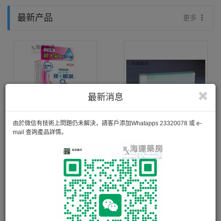
最新产品
更多
最新消息
由於微信有技術上問題仍未解決，請客戶添加Whatapps 23320078 或 e-
mail 查詢產品詳情。
MyTear 我的眼泪 CL
GRACIAL