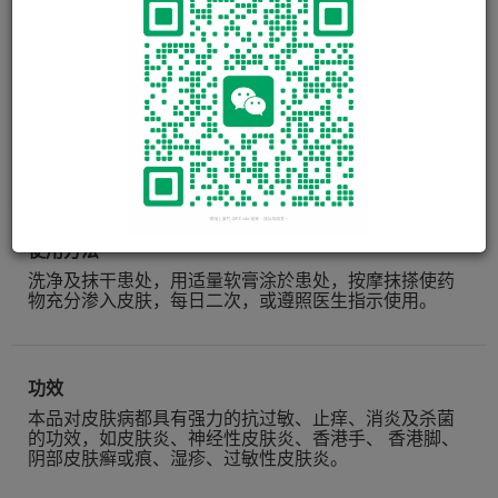
REGOCIN-F CREAM
15g
使用方法
洗净及抹干患处，用适量软膏涂於患处，按摩抹搽使药
物充分渗入皮肤，每日二次，或遵照医生指示使用。
功效
本品对皮肤病都具有强力的抗过敏、止痒、消炎及杀菌
的功效，如皮肤炎、神经性皮肤炎、香港手、 香港脚、
阴部皮肤癣或痕、湿疹、过敏性皮肤炎。