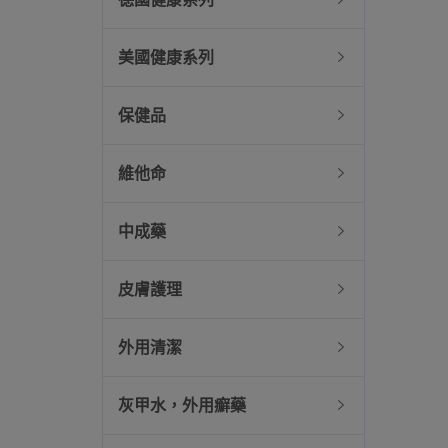
美國健康系列
保健品
維他命
中成藥
皮膚護理
外用清潔
灰甲水，外用癬藥