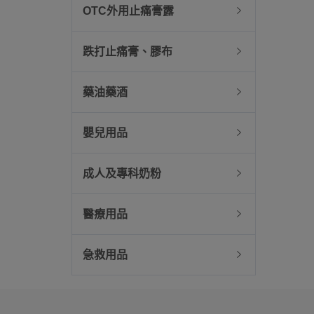
OTC外用止痛膏露
跌打止痛膏、膠布
藥油藥酒
嬰兒用品
成人及專科奶粉
醫療用品
急救用品