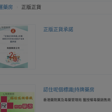
運藥房
正版正貨
正版正貨承諾
認住呢個標識|持牌藥房
香港藥劑業及毒藥管理局 獲授權毒藥銷售商