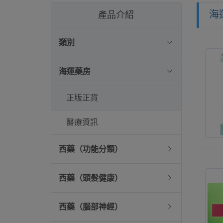
海
產品介紹
類別
海運藥房
正版正貨
醫療資訊
西藥（功能分類）
西藥（頭髮健康）
西藥（腦部神經）