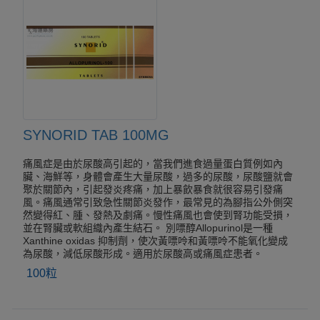
SYNORID TAB 100MG
痛風症是由於尿酸高引起的，當我們進食過量蛋白質例如內
臟、海鮮等，身體會產生大量尿酸，過多的尿酸，尿酸鹽就會
聚於關節內，引起發炎疼痛，加上暴飲暴食就很容易引發痛
風。痛風通常引致急性關節炎發作，最常見的為腳指公外側突
然變得紅、腫、發熱及劇痛。慢性痛風也會使到腎功能受損，
並在腎臟或軟組織內產生結石。 別嘌醇Allopurinol是一種
Xanthine oxidas 抑制劑，使次黃嘌呤和黃嘌呤不能氧化變成
為尿酸，減低尿酸形成。適用於尿酸高或痛風症患者。
100粒