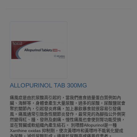
ALLOPURINOL TAB 300MG
痛風症是由於尿酸高引起的，當我們進食過量蛋白質例如內
臟、海鮮等，身體會產生大量尿酸，過多的尿酸，尿酸鹽就會
聚於關節內，引起發炎疼痛，加上暴飲暴食就很容易引發痛
風。痛風通常引致急性關節炎發作，最常見的為腳指公外側突
然變得紅、腫、發熱及劇痛。慢性痛風也會使到腎功能受損，
並在腎臟或軟組織內產生結石。 別嘌醇Allopurinol是一種
Xanthine oxidas 抑制劑，使次黃嘌呤和黃嘌呤不能氧化變成
為尿酸，減低尿酸形成。適用於尿酸高或痛風症患者。