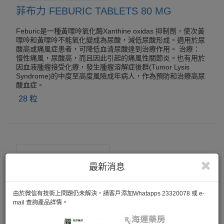
菲布力 FEBURIC TABLETS 80 MG
Feburic是一種黃嘌呤氧化酶Xanthine oxidas 抑制劑，使次黃
嘌呤和黃嘌呤不能氧化變成為尿酸，減低尿酸形成。適用於尿
酸高或痛風症患者，可降低血清尿酸達到治療作用。 治療：
慢性痛風，尿酸高，而且因此引起的痛風性關節炎。也有用於
因血液腫瘤接受化療，發生腫瘤溶解症後群(Tumor Lysis
Syndrome)的中度至高度風險成年病人，作為預防和治療高尿
酸血症。
28 粒
最新消息
由於微信有技術上問題仍未解決，請客戶添加Whatapps 23320078 或 e-
mail 查詢產品詳情。