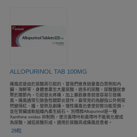
ALLOPURINOL TAB 100MG
痛風症是由於尿酸高引起的，當我們進食過量蛋白質例如內
臟、海鮮等，身體會產生大量尿酸，過多的尿酸，尿酸鹽就會
聚於關節內，引起發炎疼痛，加上暴飲暴食就很容易引發痛
風。痛風通常引致急性關節炎發作，最常見的為腳指公外側突
然變得紅、腫、發熱及劇痛。慢性痛風也會使到腎功能受損，
並在腎臟或軟組織內產生結石。 別嘌醇Allopurinol是一種
Xanthine oxidas 抑制劑，使次黃嘌呤和黃嘌呤不能氧化變成
為尿酸，減低尿酸形成。適用於尿酸高或痛風症患者。
28粒