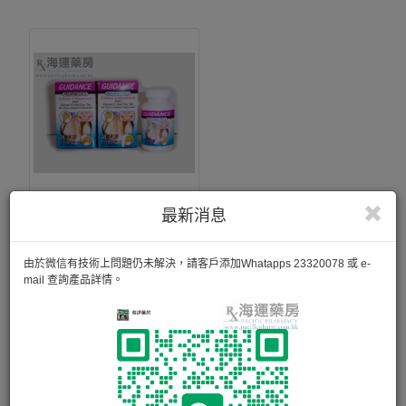
最新消息
鈣美婷骨質補充素 GUIDANCE CAL-MAG
WITH VIT D & ZINC TAB
由於微信有技術上問題仍未解決，請客戶添加Whatapps 23320078 或 e-
缺乏鈣質而引起骨骼毛病，特別預防成人患骨質疏鬆現象，減
mail 查詢產品詳情。
輕關節痛楚。
100粒