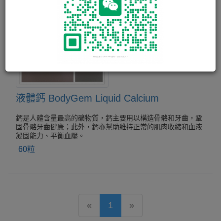
液體鈣 BodyGem Liquid Calcium
鈣是人體含量最高的礦物質，鈣主要用以構造骨骼和牙齒，鞏
固骨骼牙齒健康；此外，鈣亦幫助維持正常的肌肉收縮和血液
凝固能力、平衡血壓。
60粒
«
1
»