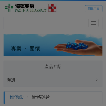
简体中文
Toggle
navigatio
產品介紹
類別
維他命
骨骼鈣片