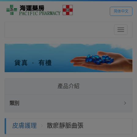
简体中文
Toggle
navigatio
產品介紹
類別
皮膚護理
散瘀靜脈曲張