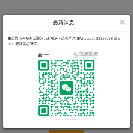
最新消息
由於微信有技術上問題仍未解決，請客戶添加Whatapps 23320078 或 e-
mail 查詢產品詳情。
脈足消 VEINSPO
迅速舒緩靜脈曲張所引起致之症狀，減輕腿部疼痛及沉重無力
感覺。 改善腿部血液循環，消除疲勞，防治靜脈曲張問題擴
散，天然配方，孕婦適用。
40g