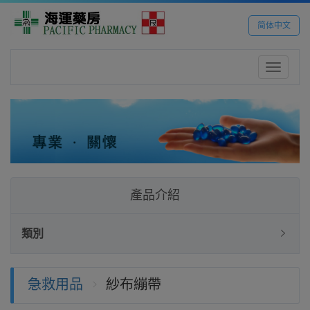
简体中文
Toggle
navigatio
產品介紹
類別
急救用品
紗布繃帶