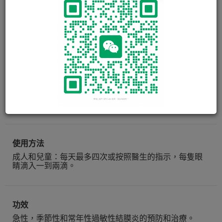
ALLERGOTIN OPHTH
SOLUTION
Allergotin眼水含活性成份Cromoglicate色甘酸鈉，它是
一種抗炎. . . . . .
閱讀更多
10ml
使用方法
成人和兒童：每天最多四次或按照醫生的指示，每隻眼
睛滴入一到兩滴。
功效
急性，季節性和常年性過敏性結膜炎的預防和治療。