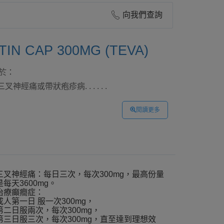
向我們查詢
IN CAP 300MG (TEVA)
用於：
經痛或帶狀疱疹病. . . . . .
閱讀更多
三叉神經痛：每日三次，每次300mg，最高份量
是每天3600mg。
治療癲癎症：
成人第一日 服一次300mg，
第二日服兩次，每次300mg，
第三日服三次，每次300mg，直至達到理想效