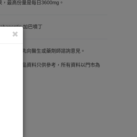
果，最高份量是每日3600mg。
gabapentin 加巴噴丁
請於使用前先向醫生或藥劑師諮詢意見。
K-53748
網站內之產品資料只供參考，所有資料以門市為
準。