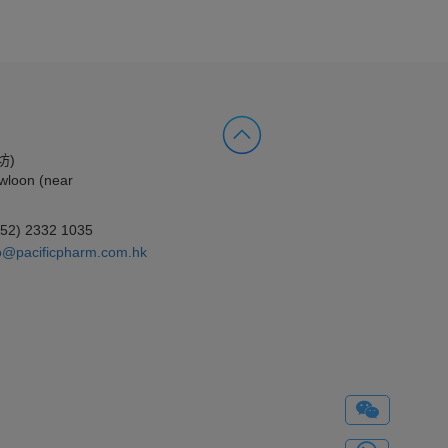
坊)
wloon (near
852) 2332 1035
o@pacificpharm.com.hk