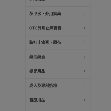
灰甲水，外用癬藥
OTC外用止痛膏露
跌打止痛膏、膠布
藥油藥酒
嬰兒用品
成人及專科奶粉
醫療用品