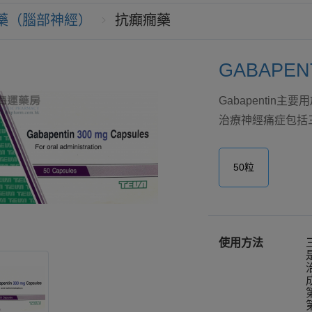
藥（腦部神經）
抗癲癇藥
GABAPENT
Gabapentin主要
治療神經痛症包括三叉神
50粒
使用方法