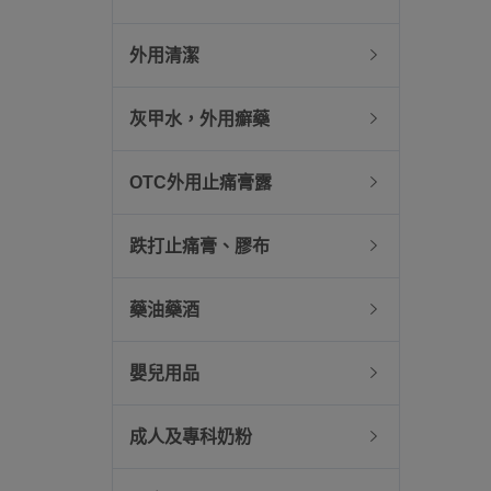
外用清潔
灰甲水，外用癬藥
OTC外用止痛膏露
跌打止痛膏、膠布
藥油藥酒
嬰兒用品
成人及專科奶粉