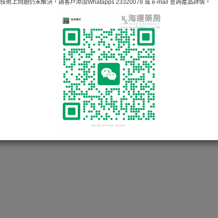
術上問題仍未解決，請客戶添加Whatapps 23320078 或 e-mail 查詢產品詳情。