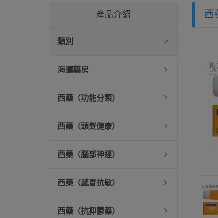
西
產品介紹
類別
海運藥房
西藥（功能分類）
西藥（頭髮健康）
西藥（腦部神經）
西藥（感冒抗敏）
西藥（抗抑鬱藥）