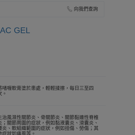
向我們查詢
AC GEL
將啫喱軟膏塗於患處，輕輕揉擦，每日三至四
次。
主治風濕性關節炎、骨關節炎、關節黏連性脊椎
炎；關節周圍的症狀，例如黏液囊炎、滑囊炎、
腰炎、軟組織範圍的症狀，例如扭傷、勞傷；其
他症狀如痛風等。