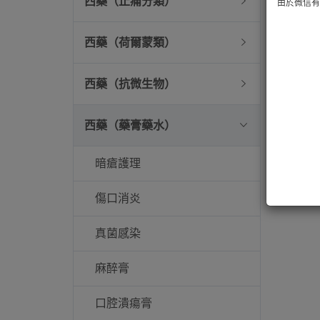
西藥（止痛分類）
由於微信有技
西藥（荷爾蒙類）
西藥（抗微生物）
西藥（藥膏藥水）
暗瘡護理
傷口消炎
真菌感染
麻醉膏
口腔潰瘍膏