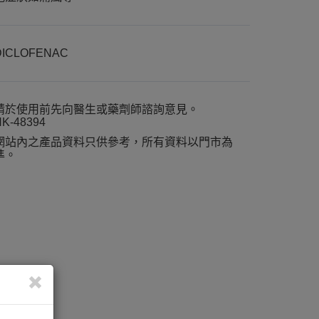
DICLOFENAC
請於使用前先向醫生或藥劑師諮詢意見。
K-48394
網站內之產品資料只供參考，所有資料以門市為
準。